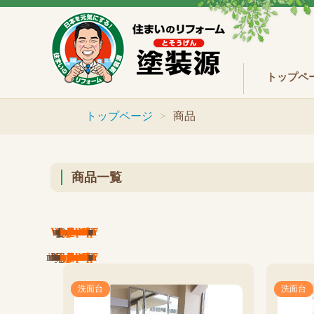
トップペ
トップページ
商品
商品一覧
Warning
/home/gaiheki/build-art.co.jp/public_html/wp-content/themes/build-art/archive-items.php
17
Warning
/home/gaiheki/build-art.co.jp/public_html/wp-content/themes/build-art/archive-items.php
17
洗面台
洗面台