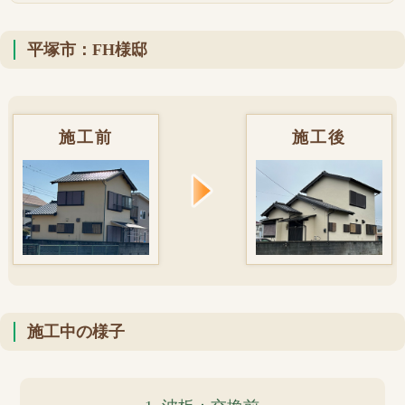
平塚市：FH様邸
施工前
施工後
施工中の様子