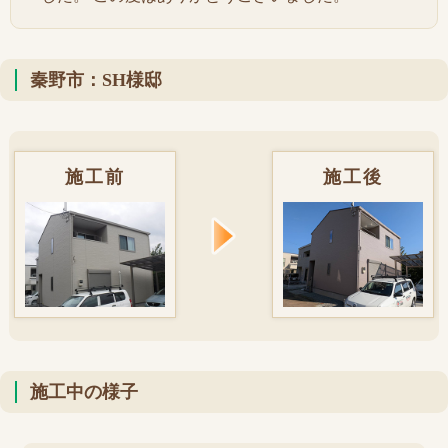
秦野市：SH様邸
施工前
施工後
施工中の様子