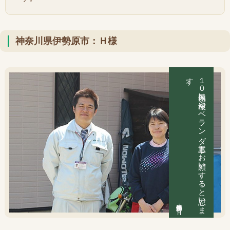
神奈川県伊勢原市：Ｈ様
１
０
年以内に
屋根や
ベ
ラ
ン
ダ
工事も
お
願い
す
る
と
思い
ま
す
。
神奈川県伊勢原市：Ｈ様