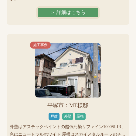
＞ 詳細はこちら
施工事例
平塚市：MT様邸
戸建
外壁
屋根
外壁はアステックペイントの超低汚染リファイン1000Si-IR、
色はニュートラルホワイト 屋根はスカイメタルルーフのチ...