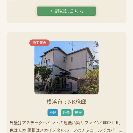
＞ 詳細はこちら
施工事例
横浜市：NK様邸
戸建
外壁
屋根
外壁はアステックペイントの超低汚染リファイン1000Si-IR、
色はモカ 屋根はスカイメタルルーフのチャコールでカバー...