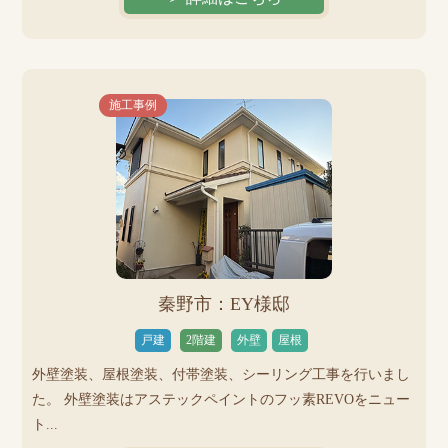
施工事例
秦野市：EY様邸
戸建
2階建
外壁
屋根
外壁塗装、屋根塗装、付帯塗装、シーリング工事を行いまし
た。 外壁塗装はアステックペイントのフッ素REVOをニュー
ト...