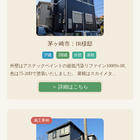
茅ヶ崎市：IR様邸
戸建
2階建
外壁
屋根
外壁はアステックペイントの超低汚染リファイン1000Si-IR、
色は75-20Dで塗装いたしました。 屋根はスカイメタ...
＞ 詳細はこちら
施工事例