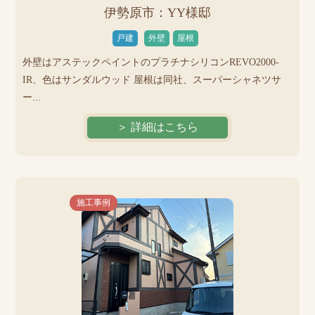
伊勢原市：YY様邸
戸建
外壁
屋根
外壁はアステックペイントのプラチナシリコンREVO2000-
IR、色はサンダルウッド 屋根は同社、スーパーシャネツサ
ー...
＞ 詳細はこちら
施工事例