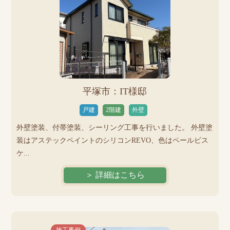
平塚市：IT様邸
戸建
2階建
外壁
外壁塗装、付帯塗装、シーリング工事を行いました。 外壁塗
装はアステックペイントのシリコンREVO、色はペールビス
ケ...
＞ 詳細はこちら