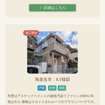
＞ 詳細はこちら
施工事例
海老名市：KT様邸
戸建
外壁
屋根
外壁はアステックペイントの超低汚染リファイン1000Si-IR、
色はモカ 屋根はスカイメタルルーフのブラウンバーグでカ...