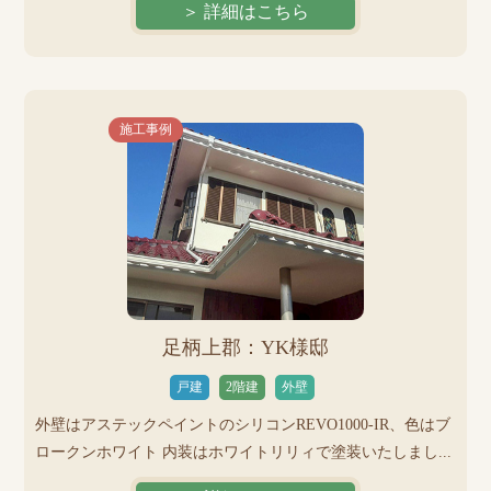
＞ 詳細はこちら
施工事例
足柄上郡：YK様邸
戸建
2階建
外壁
外壁はアステックペイントのシリコンREVO1000-IR、色はブ
ロークンホワイト 内装はホワイトリリィで塗装いたしまし...