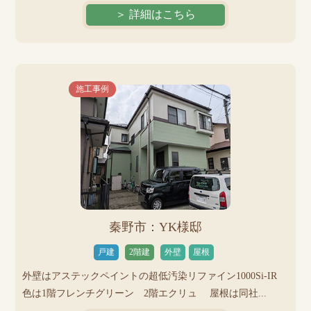
＞ 詳細はこちら
施工事例
秦野市：YK様邸
戸建
2階建
外壁
屋根
外壁はアステックペイントの超低汚染リファイン1000Si-IR
色は1階フレンチグリーン 2階エクリュ 屋根は同社...