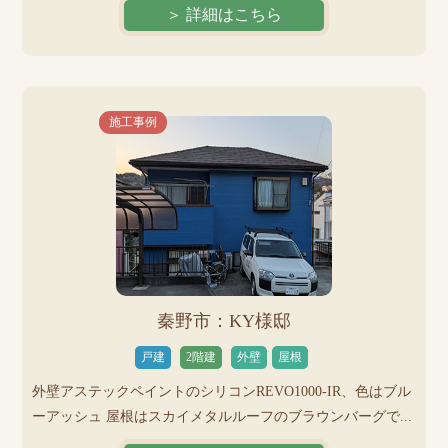
＞ 詳細はこちら
施工事例
秦野市：KY様邸
戸建
2階建
外壁
屋根
外壁アステックペイントのシリコンREVO1000-IR、色はブル
ーアッシュ 屋根はスカイメタルルーフのブラウンバーグで...