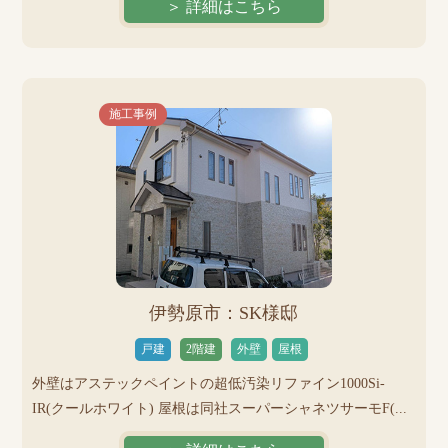
＞ 詳細はこちら
施工事例
伊勢原市：SK様邸
戸建
2階建
外壁
屋根
外壁はアステックペイントの超低汚染リファイン1000Si-
IR(クールホワイト) 屋根は同社スーパーシャネツサーモF(...