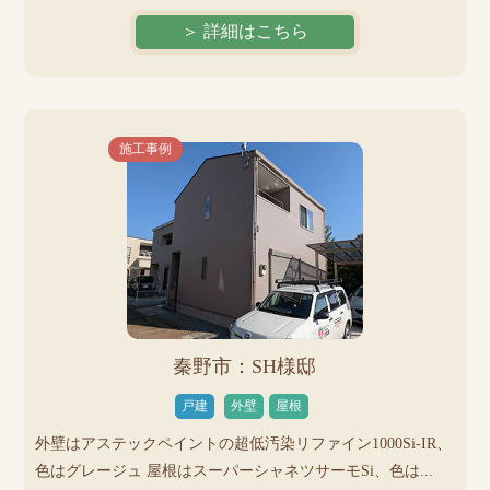
＞ 詳細はこちら
施工事例
秦野市：SH様邸
戸建
外壁
屋根
外壁はアステックペイントの超低汚染リファイン1000Si-IR、
色はグレージュ 屋根はスーパーシャネツサーモSi、色は...